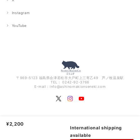
X
Instagram
YouTube
〒969-5123 福島県会津若松市大戸町上三寄乙49 芦ノ牧温泉駅
TEL： 0242-92-3766
E-mail：
info@ashinomakionseneki.com
¥2,200
Station Master Cat |
プライバシーポリシー
|
特定商取引法に基づく表記
International shipping
available