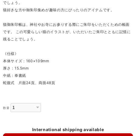
でしょう。
猫好きな方や御朱印集めが趣味の方にぴったりのアイテムです。
猫御朱印帳は、神社やお寺にお参りする際にご朱印をいただくための帳面
です。 この可愛らしい猫のイラストが、いただいたご朱印とともに記憶に
残ることでしょう。
《仕様》
本体サイズ：160×109mm
厚さ：15.5mm
中紙：奉書紙
蛇腹式 片面24頁、両面48頁
数量
International shipping available