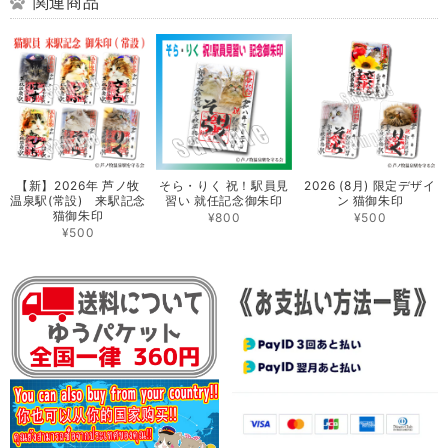
関連商品
【新】2026年 芦ノ牧
そら・りく 祝！駅員見
2026 (8月) 限定デザイ
温泉駅(常設) 来駅記念
習い 就任記念御朱印
ン 猫御朱印
猫御朱印
¥800
¥500
¥500