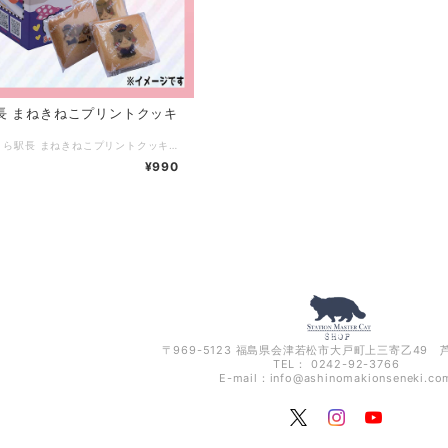
長 まねきねこプリントクッキ
商品名：さくら駅長 まねきねこプリントクッキー ねこ駅長のイラストがプリントされたクッキーになります♪ 14枚入りの個包装になってますので、おやつタイムにぴったりです。 ●原材料名：小麦粉(国内製造)、マーガリン、砂糖、卵、脱脂粉乳、食塩/香料、乳化剤、 着色料(青1、赤102、赤106、黄4、カロテン)、(一部に小麦・卵・乳成分・大豆を含む) ●原産国：日本 ●内容量：14枚入り ●箱サイズ：約100×100×H100㎜ ●賞味期限：出荷日含め30日以上を有した物を目安にお届けいたします。 別途商品ラベルに記載 ●保存方法：直射日光・高温多湿を避けての常温保存 (25℃以下の冷暗所） ●販売者：株式会社 幸泉 +MK1 福島県会津若松市亀賀1丁目7番地の12 ※クッキーの絵柄はランダムで封入されており、絵柄が全種類揃うとは限りません。 ※運送中にクッキーが割れる可能性がございますので、ご了承ください。
¥990
〒969-5123 福島県会津若松市大戸町上三寄乙49
TEL： 0242-92-3766
E-mail：
info@ashinomakionseneki.co