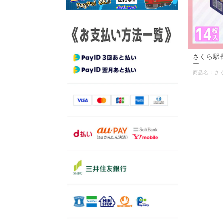
さくら駅
ー